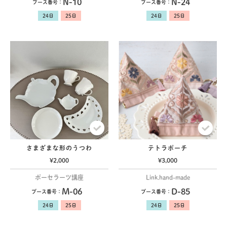
N-10
N-24
ブース番号：
ブース番号：
さまざまな形のうつわ
テトラポーチ
¥2,000
¥3,000
ポーセラーツ講座
Link.hand-made
M-06
D-85
ブース番号：
ブース番号：