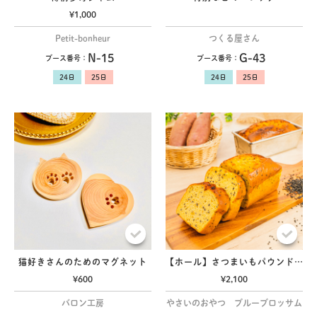
¥1,000
Petit-bonheur
つくる屋さん
N-15
G-43
ブース番号：
ブース番号：
猫好きさんのためのマグネット
【ホール】さつまいもパウンド 黒ごま
¥600
¥2,100
バロン工房
やさいのおやつ ブルーブロッサム