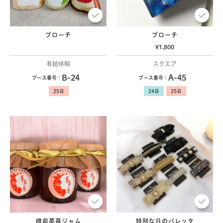
ブローチ
ブローチ
¥1,800
有給休暇
スクエア
B-24
A-45
ブース番号：
ブース番号：
樽前夢苺ジャム
特別な日のバレッタ