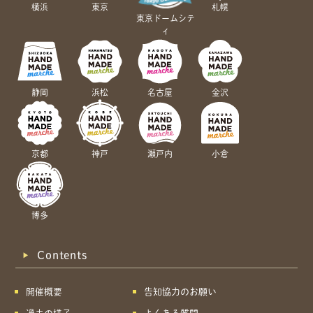
横浜
東京
札幌
東京ドームシテ
ィ
静岡
浜松
名古屋
金沢
京都
神戸
瀬戸内
小倉
博多
Contents
開催概要
告知協力のお願い