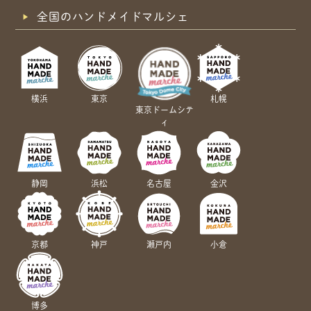
全国のハンドメイドマルシェ
横浜
東京
札幌
東京ドームシテ
ィ
静岡
浜松
名古屋
金沢
京都
神戸
瀬戸内
小倉
博多