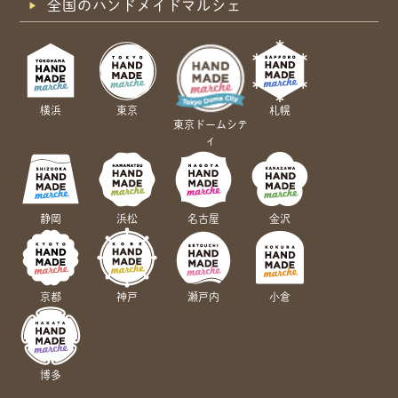
全国のハンドメイドマルシェ
横浜
東京
札幌
東京ドームシテ
ィ
静岡
浜松
名古屋
金沢
京都
神戸
瀬戸内
小倉
博多