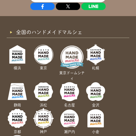
全国のハンドメイドマルシェ
横浜
東京
札幌
東京ドームシテ
ィ
静岡
浜松
名古屋
金沢
京都
神戸
瀬戸内
小倉